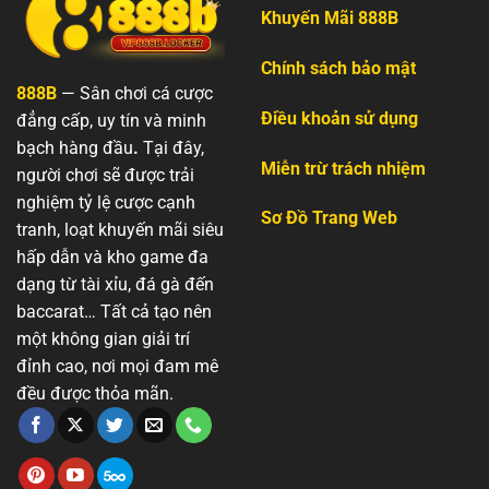
Khuyến Mãi 888B
Trí
Hàng
Đầu
Chính sách bảo mật
Năm
888B
— Sân chơi cá cược
2025
Điều khoản sử dụng
đẳng cấp, uy tín và minh
bạch hàng đầu
.
Tại đây,
Miễn trừ trách nhiệm
người chơi sẽ được trải
nghiệm tỷ lệ cược cạnh
Sơ Đồ Trang Web
tranh, loạt khuyến mãi siêu
hấp dẫn và kho game đa
dạng từ tài xỉu, đá gà đến
baccarat… Tất cả tạo nên
một không gian giải trí
đỉnh cao, nơi mọi đam mê
đều được thỏa mãn.