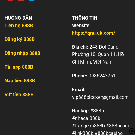
HƯỚNG DẪN
THÔNG TIN
Liên hệ 888B
Website:
https://qnu.uk.com/
Đăng ký 888B
Địa chỉ:
248 Đội Cung,
Đăng nhập 888B
Phường 10, Quận 11, Hồ
Chí Minh, Việt Nam
Tải app 888B
Phone:
0986243751
Nạp tiền 888B
Email:
Rút tiền 888B
vip888blocker@gmail.com
Hastag:
#888b
#nhacai888b
#trangchu888b #888bcom
#link888b #888bcasino