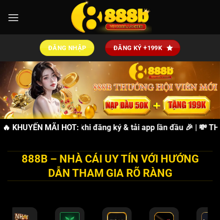
Bỏ
qua
nội
dung
ĐĂNG NHẬP
ĐĂNG KÝ +199K
ẶNG 88K
🔥 KHUYẾN MÃI HOT:
miễn phí khi đăng ký & tải app lần đầu 🎉 | 💸
THƯỞN
888B – NHÀ CÁI UY TÍN VỚI HƯỚNG
DẪN THAM GIA RÕ RÀNG