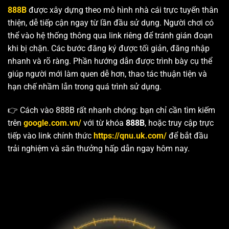
888B
được xây dựng theo mô hình nhà cái trực tuyến thân
thiện, dễ tiếp cận ngay từ lần đầu sử dụng. Người chơi có
thể vào hệ thống thông qua link riêng để tránh gián đoạn
khi bị chặn. Các bước đăng ký được tối giản, đăng nhập
nhanh và rõ ràng. Phần hướng dẫn được trình bày cụ thể
giúp người mới làm quen dễ hơn, thao tác thuận tiện và
hạn chế nhầm lẫn trong quá trình sử dụng.
👉 Cách vào 888B rất nhanh chóng: bạn chỉ cần tìm kiếm
trên
google.com.vn/
với từ khóa
888B
, hoặc truy cập trực
tiếp vào link chính thức
https://qnu.uk.com/
để bắt đầu
trải nghiệm và săn thưởng hấp dẫn ngay hôm nay.